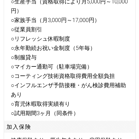
○生産手当（資格取得により月5,000円～10,000
円）
○家族手当（月3,000円～17,000円）
○従業員割引
○リフレッシュ休暇制度
○永年勤続お祝い金制度（5年毎）
○制服貸与
○マイカー通勤可（駐車場完備）
○コーティング技術資格取得費用全額負担
○インフルエンザ予防接種・がん検診費用補助
あり
○育児休暇取得実績有り
○試用期間3ヶ月（同条件）
加入保険