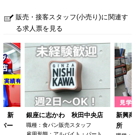
販売・接客スタッフ(小売り)に関連す
る求人票を見る
店 新
銀座に志かわ 秋田中央店
新興商
職種：食パン販売スタッフ
ーパー
所
雇用形態：アルバイト・パート